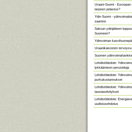
Uraani-Suomi - Euroopan 
tarpeen pelastus?
Ydin-Suomi - ydinvoimaloi
saaristo
Saksan ydinjätteen loppusi
Suomeen?
Ydinvoiman kasvihuonepä
Uraanikaivosten terveysv
Suomen ydinvoimahankke
Lehdistötiedote: Ydinvoi
lykkäämisen perusteluja
Lehdistötiedote: Ydinvoim
purkukustannukset
Lehdistötiedote: Ydinvoim
taustaselvitykset
Lehdistötiedote: Energiav
uudistusehdotus