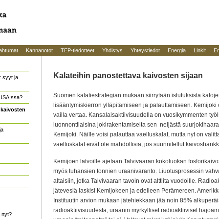
ahtumat
Kannanotot
TEP-tiedotteet
Yhdistys
Yhteystiedot
Energia
Linkit
En
Kalateihin panostettava kaivosten sijaan
 syyt ja
Suomen kalatiestrategian mukaan siirrytään istutuksista kaloj
 USA:ssa?
lisääntymiskierron ylläpitämiseen ja palauttamiseen. Kemijoki o
 kaivosten
vailla vertaa. Kansalaisaktiivisuudella on vuosikymmenten työ
luonnontilaisina jokirakentamiselta sen neljästä suurjokihaara
ja
Kemijoki. Näille voisi palauttaa vaelluskalat, mutta nyt on valitt
vaelluskalat eivät ole mahdollisia, jos suunnitellut kaivoshankk
Kemijoen latvoille ajetaan Talvivaaran kokoluokan fosforikaivos
myös tuhansien tonnien uraanivaranto. Liuotusprosessin vahvat
altaisiin, jotka Talvivaaran tavoin ovat alttiita vuodoille. Radioakt
jätevesiä laskisi Kemijokeen ja edelleen Perämereen. Amerikk
Instituutin arvion mukaan jätehiekkaan jää noin 85% alkuperä
radioaktiivisuudesta, uraanin myrkylliset radioaktiiviset hajoami
 nyt?