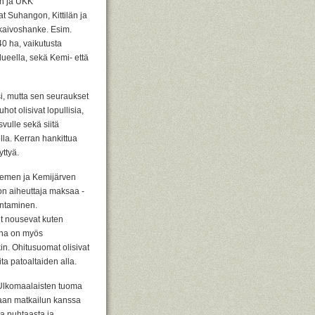
rin ja UKK
t Suhangon, Kittilän ja
kaivoshanke. Esim.
40 ha, vaikutusta
eella, sekä Kemi- että
i, mutta sen seuraukset
hot olisivat lopullisia,
vulle sekä siitä
la. Kerran hankittua
ttyä.
iemen ja Kemijärven
 on aiheuttaja maksaa -
entaminen.
t nousevat kuten
na on myös
in. Ohitusuomat olisivat
ta patoaltaiden alla.
 Ulkomaalaisten tuoma
aan matkailun kanssa
va puhtaasta ja