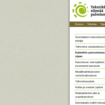
Etusivu
Toiminta
Tap
Suomalainen kaivosbuumi:
toimijat
Ydinvoima vastatuulessa
Kalateihin panostettava
sijaan
Kaivosluvat, kaivosjätteet 
investoinnit kaivoksiin
Metallimalmikaivosten
vesistövaikutukset
Ydinvoimauutisia
Kultaa ja uraania Lapista
Radioaktiivinen jäte ja
uraanikaivokset
Kannattaako kaikki kaivaa