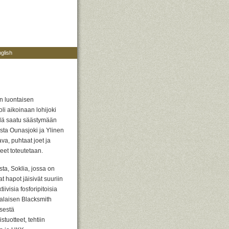
glish
en luontaisen
li aikoinaan lohijoki
llä saatu säästymään
sta Ounasjoki ja Ylinen
ava, puhtaat joet ja
eet toteutetaan.
ta, Soklia, jossa on
 hapot jäisivät suuriin
iivisia fosforipitoisia
alaisen Blacksmith
isestä
stuotteet, tehtiin