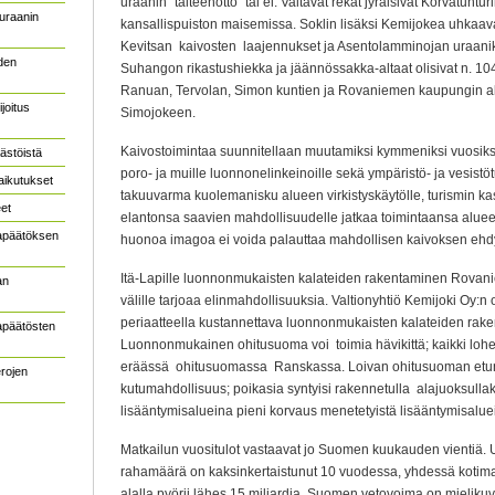
uraanin “talteenotto” tai ei. Valtavat rekat jyräisivät Korvatuntu
uraanin
kansallispuiston maisemissa. Soklin lisäksi Kemijokea uhkaava
Kevitsan kaivosten laajennukset ja Asentolamminojan uraani
den
Suhangon rikastushiekka ja jäännössakka-altaat olisivat n. 10
Ranuan, Tervolan, Simon kuntien ja Rovaniemen kaupungin alu
joitus
Simojokeen.
Kaivostoimintaa suunnitellaan muutamiksi kymmeniksi vuosiks
ästöistä
poro- ja muille luonnonelinkeinoille sekä ympäristö- ja vesistötu
aikutukset
takuuvarma kuolemanisku alueen virkistyskäytölle, turismin kas
et
elantonsa saavien mahdollisuudelle jatkaa toimintaansa alueel
mapäätöksen
huonoa imagoa ei voida palauttaa mahdollisen kaivoksen ehdy
Itä-Lapille luonnonmukaisten kalateiden rakentaminen Rovan
an
välille tarjoaa elinmahdollisuuksia. Valtionyhtiö Kemijoki Oy:n
periaatteella kustannettava luonnonmukaisten kalateiden rak
apäätösten
Luonnonmukainen ohitusuoma voi toimia hävikittä; kaikki lohe
eräässä ohitusuomassa Ranskassa. Loivan ohitusuoman etu
erojen
kutumahdollisuus; poikasia syntyisi rakennetulla alajuoksullak
lisääntymisalueina pieni korvaus menetetyistä lisääntymisaluei
Matkailun vuositulot vastaavat jo Suomen kuukauden vientiä.
rahamäärä on kaksinkertaistunut 10 vuodessa, yhdessä kotim
alalla pyörii lähes 15 miljardia. Suomen vetovoima on mieliku